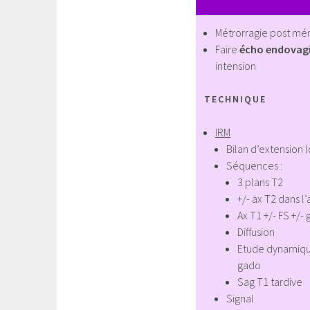
Métrorragie post m
Faire
écho endovag
intension
TECHNIQUE
IRM
Bilan d’extension 
Séquences :
3 plans T2
+/- ax T2 dans l
Ax T1 +/- FS +/-
Diffusion
Etude dynamique
gado
Sag T1 tardive
Signal