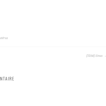
utérus
[TDM] Sinus
NTAIRE