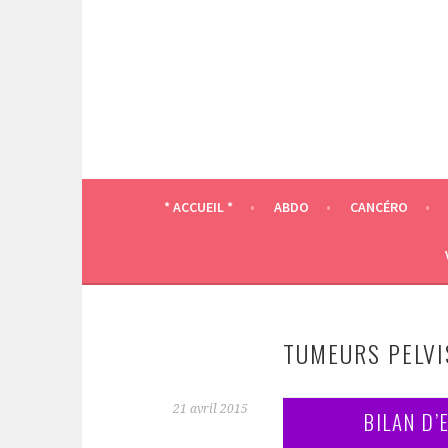
Aller
au
contenu
principal
* ACCUEIL *
ABDO
CANCÉRO
TUMEURS PELVI
21 avril 2015
BILAN D