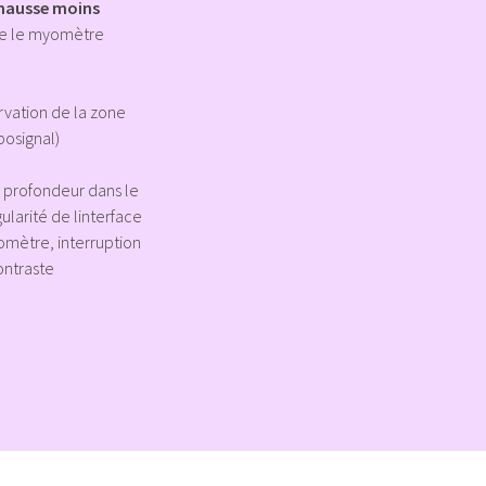
ehausse moins
e le myomètre
servation de la zone
posignal)
n profondeur dans le
larité de linterface
ètre, interruption
ontraste