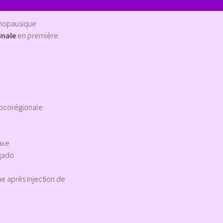
énopausique
inale
en première
locorégionale
’axe
 gado
 après injection de