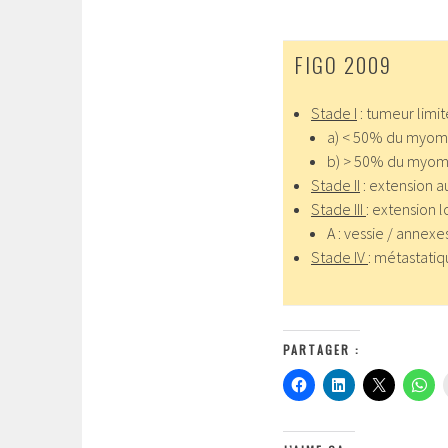
FIGO 2009
Stade I
: tumeur limit
a) < 50% du myom
b) > 50% du myom
Stade II
: extension a
Stade III
: extension 
A : vessie / annexe
Stade IV
: métastati
PARTAGER :