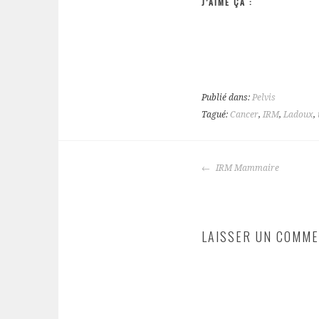
J’AIME ÇA :
Publié dans:
Pelvis
Tagué:
Cancer
,
IRM
,
Ladoux
,
NAVIGATION
IRM Mammaire
DES
ARTICLES
LAISSER UN COMME