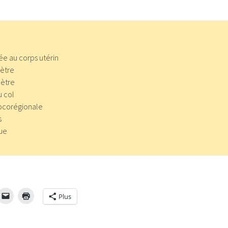
ée au corps utérin
ètre
ètre
u col
locorégionale
s
que
Plus