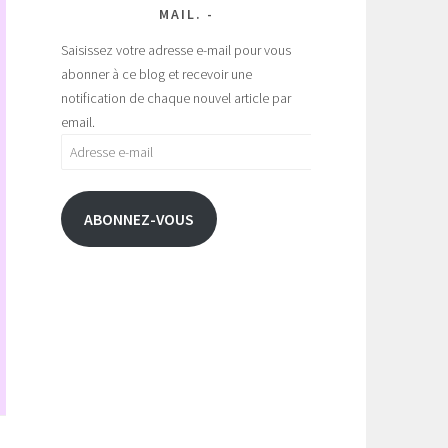
MAIL.
Saisissez votre adresse e-mail pour vous
abonner à ce blog et recevoir une
notification de chaque nouvel article par
email.
Adresse
e-
mail
ABONNEZ-VOUS