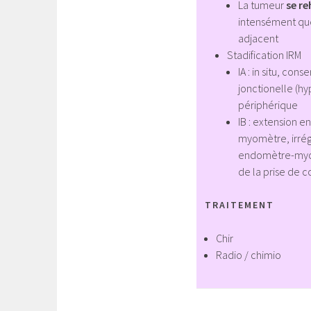
La tumeur
se r
intensément qu
adjacent
Stadification IRM
IA : in situ, con
jonctionelle (hy
périphérique
IB : extension e
myomètre, irrégu
endomètre-myom
de la prise de c
TRAITEMENT
Chir
Radio / chimio