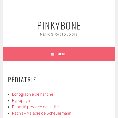
Aller
au
contenu
PINKYBONE
principal
MÉMOS RADIOLOGIE
MENU
PÉDIATRIE
Echographie de hanche
Hypophyse
Puberté précoce de la fille
Rachis – Maladie de Scheuermann