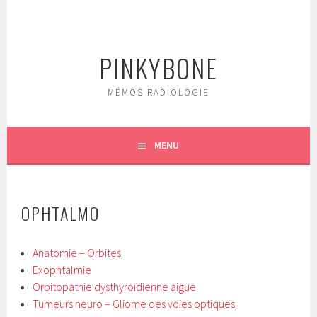
Aller
au
contenu
PINKYBONE
principal
MÉMOS RADIOLOGIE
MENU
OPHTALMO
Anatomie – Orbites
Exophtalmie
Orbitopathie dysthyroïdienne aigue
Tumeurs neuro – Gliome des voies optiques