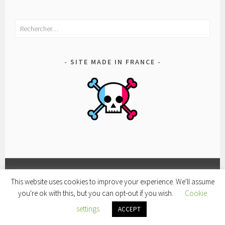
Rechercher :
SITE MADE IN FRANCE
This website uses cookies to improve your experience. We'll assume
FACEBOOK
CONDITIONS
POLITIQUE
you're ok with this, but you can opt-out if you wish.
Cookie
D’UTILISATION
DE
FIÈREMENT PROPULSÉ PAR WORDPRESS
|
THÈME SELA
settings
CONFIDENTIALITÉ
ACCEPT
PAR
WORDPRESS.COM
.
ET