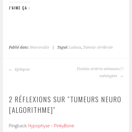
J’AIME ÇA :
Publié dans:
Neuroradio
|
Tagué:
Ladoux
,
Tumeur cérébrale
NAVIGATION
Fistules artério-veineuses
Epilepsie
DES
méningées
ARTICLES
2 RÉFLEXIONS SUR “
TUMEURS NEURO
[ALGORITHME]
”
Pingback:
Hypophyse – PinkyBone