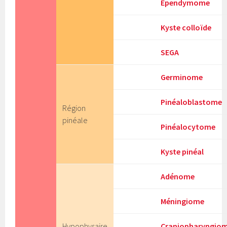
Ependymome
Kyste colloïde
SEGA
Germinome
Pinéaloblastome
Région
pinéale
Pinéalocytome
Kyste pinéal
Adénome
Méningiome
Hypophysaire
Craniopharyngio