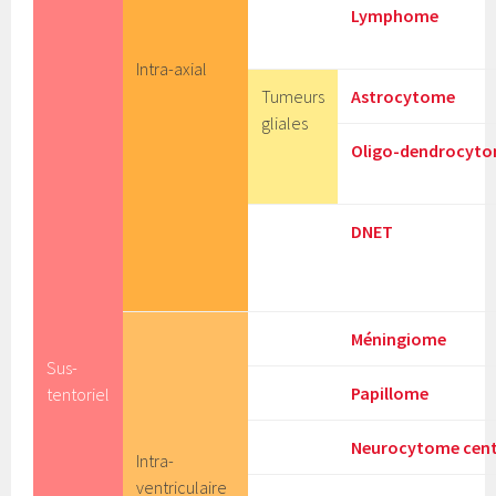
Lymphome
Intra-axial
Tumeurs
Astrocytome
gliales
Oligo-dendrocyt
DNET
Méningiome
Sus-
Papillome
tentoriel
Neurocytome cent
Intra-
ventriculaire