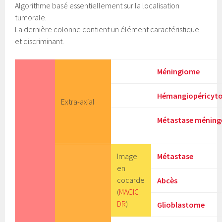
Algorithme basé essentiellement sur la localisation
tumorale.
La dernière colonne contient un élément caractéristique
et discriminant.
Méningiome
Hémangiopéricyt
Extra-axial
Métastase méning
Image
Métastase
en
cocarde
Abcès
(
MAGIC
DR
)
Glioblastome