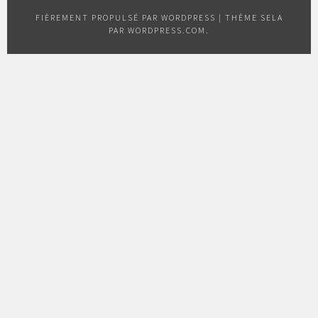
FACEBOOK
CONDITIONS
POLITIQUE
D’UTILISATION
DE
FIÈREMENT PROPULSÉ PAR WORDPRESS
|
THÈME SELA
CONFIDENTIALITÉ
PAR
WORDPRESS.COM
.
ET
DE
PROTECTION
DES
DONNÉES
PERSONNELLES