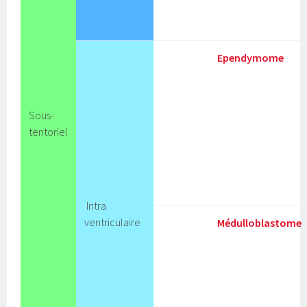
Ependymome
Sous-
tentoriel
Intra
ventriculaire
Médulloblastome