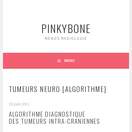
Aller
au
contenu
PINKYBONE
principal
MÉMOS RADIOLOGIE
MENU
TUMEURS NEURO [ALGORITHME]
10 juin 2015
ALGORITHME DIAGNOSTIQUE
DES TUMEURS INTRA-CRANIENNES