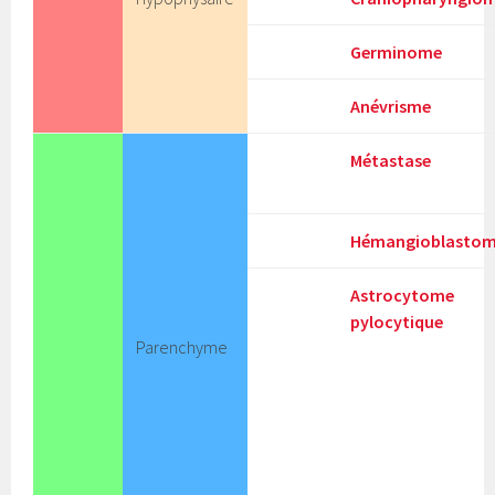
Germinome
Anévrisme
Métastase
Hémangioblasto
Astrocytome
pylocytique
Parenchyme