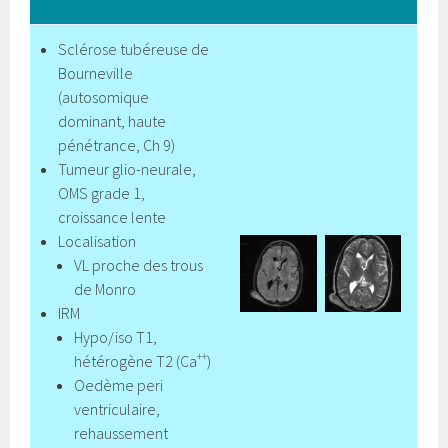
Sclérose tubéreuse de
Bourneville
(autosomique
dominant, haute
pénétrance, Ch 9)
Tumeur glio-neurale,
OMS grade 1,
croissance lente
Localisation
VL proche des trous
de Monro
IRM
Hypo/iso T1,
++
hétérogène T2 (Ca
)
Oedème peri
ventriculaire,
rehaussement