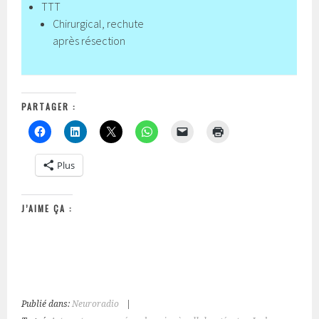
TTT
Chirurgical, rechute
après résection
PARTAGER :
Plus
J’AIME ÇA :
Publié dans:
Neuroradio
|