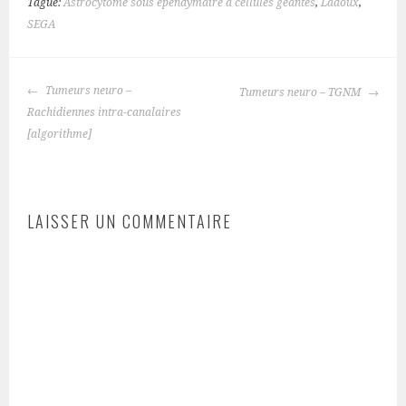
Tagué:
Astrocytome sous épendymaire à cellules géantes
,
Ladoux
,
SEGA
NAVIGATION
Tumeurs neuro –
Tumeurs neuro – TGNM
DES
Rachidiennes intra-canalaires
ARTICLES
[algorithme]
LAISSER UN COMMENTAIRE