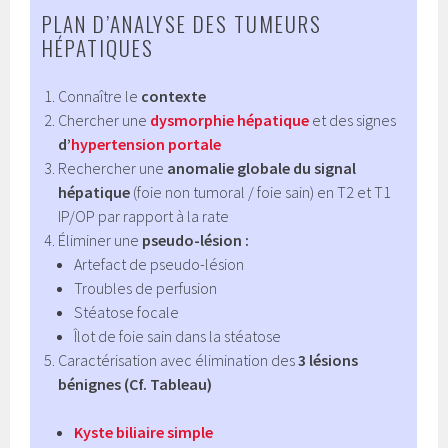
PLAN D’ANALYSE DES TUMEURS
HÉPATIQUES
Connaître le
contexte
Chercher une
dysmorphie hépatique
et des signes
d’
hypertension portale
Rechercher une
anomalie globale du signal
hépatique
(foie non tumoral / foie sain) en T2 et T1
IP/OP par rapport à la rate
Éliminer une
pseudo-lésion :
Artefact de pseudo-lésion
Troubles de perfusion
Stéatose focale
Îlot de foie sain dans la stéatose
Caractérisation avec élimination des
3 lésions
bénignes (Cf. Tableau)
Kyste biliaire simple