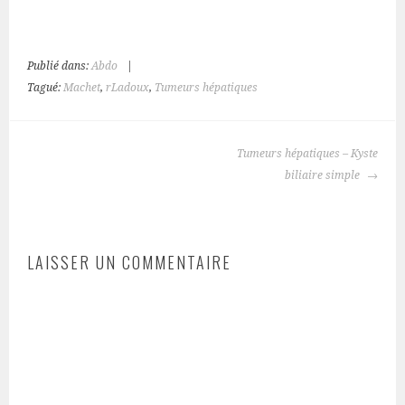
Publié dans:
Abdo
|
Tagué:
Machet
,
rLadoux
,
Tumeurs hépatiques
NAVIGATION
Tumeurs hépatiques – Kyste
DES
biliaire simple
ARTICLES
LAISSER UN COMMENTAIRE