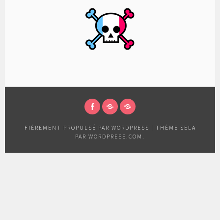
FACEBOOK
CONDITIONS
POLITIQUE
D’UTILISATION
DE
FIÈREMENT PROPULSÉ PAR WORDPRESS
|
THÈME SELA
CONFIDENTIALITÉ
PAR
WORDPRESS.COM
.
ET
DE
PROTECTION
DES
DONNÉES
PERSONNELLES