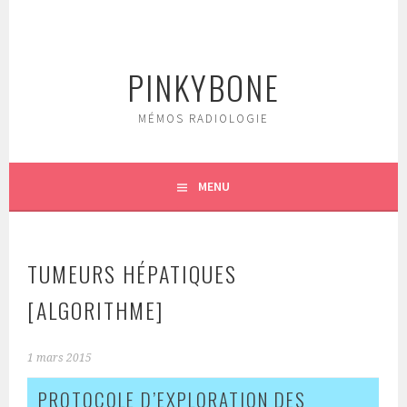
Aller
au
contenu
PINKYBONE
principal
MÉMOS RADIOLOGIE
MENU
TUMEURS HÉPATIQUES
[ALGORITHME]
1 mars 2015
PROTOCOLE D’EXPLORATION DES