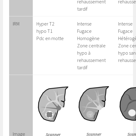
rehaussement
rehauss
tardif
IRM
Hyper T2
Intense
Intense
hypo T1
Fugace
Fugace
Pdc en motte
Homogène
Hétérog
Zone centrale
Zone cen
hypo à
hypo san
rehaussement
rehauss
tardif
Image
Scanner
Scan
Scanner