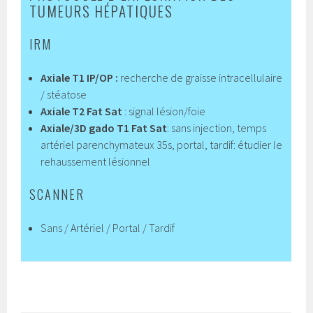
TUMEURS HÉPATIQUES
IRM
Axiale T1 IP/OP :
recherche de graisse intracellulaire
/ stéatose
Axiale T2 Fat Sat
: signal lésion/foie
Axiale/3D gado T1 Fat Sat
: sans injection, temps
artériel parenchymateux 35s, portal, tardif: étudier le
rehaussement lésionnel
SCANNER
Sans / Artériel / Portal / Tardif