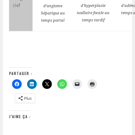
clef
d’hyperplasie
d’adén
d’angiome
nodlaire focale au
temps a
hépatique au
temps tardif
temps portal
PARTAGER :
Plus
J’AIME ÇA :