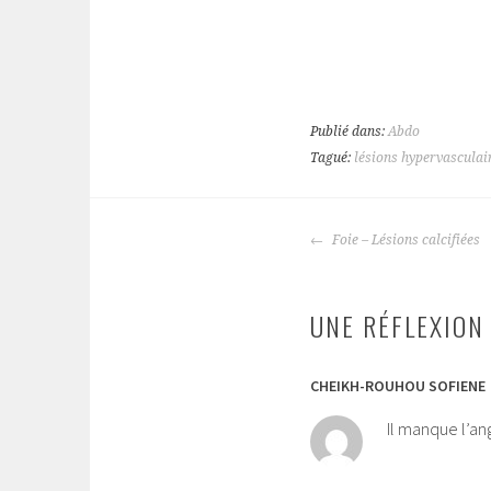
Publié dans:
Abdo
Tagué:
lésions hypervasculai
NAVIGATION
Foie – Lésions calcifiées
DES
ARTICLES
UNE RÉFLEXION 
CHEIKH-ROUHOU SOFIENE
Il manque l’a