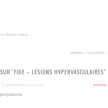
res
,
Machet
,
rLadoux
Anatomie – Corps calleux
SUR “
FOIE – LÉSIONS HYPERVASCULAIRES
”
22 septembre 2016 à 15 h 23 min
RÉPONDRE
ngiomyolipome .