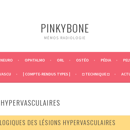
PINKYBONE
MÉMOS RADIOLOGIE
NEURO
OPHTALMO
ORL
OSTÉO
PÉDIA
PEL
VASCU
| COMPTE-RENDUS TYPES |
◘ TECHNIQUE ◘
ACT
S HYPERVASCULAIRES
LOGIQUES DES LÉSIONS HYPERVASCULAIRES