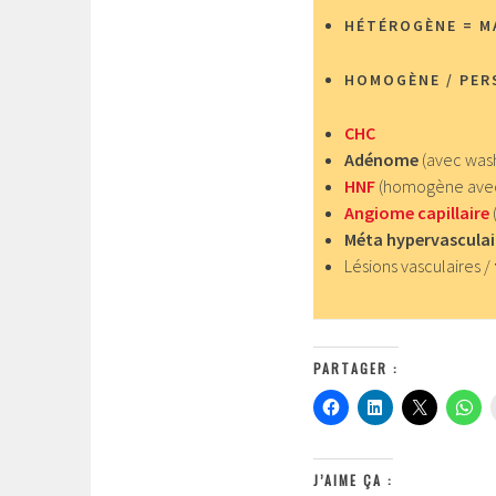
HÉTÉROGÈNE = M
HOMOGÈNE / PER
CHC
Adénome
(avec wash
HNF
(homogène avec 
Angiome capillaire
Méta hypervasculai
Lésions vasculaires /
PARTAGER :
J’AIME ÇA :