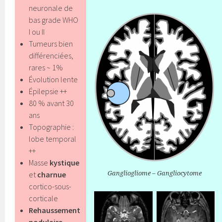
neuronale de
bas grade WHO
I ou II
Tumeurs bien
différenciées,
rares ~ 1%
Évolution lente
Épilepsie ++
80 % avant 30
ans
Topographie :
lobe temporal
++
Masse
kystique
et
charnue
Gangliogliome – Gangliocytome
cortico-sous-
corticale
Rehaussement