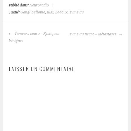
Publié dans:
Neuroradio
|
Tagué:
Gangliogliome
,
IRM
,
Ladoux
,
Tumeurs
NAVIGATION
Tumeurs neuro – Kystiques
Tumeurs neuro – Métastases
DES
bénignes
ARTICLES
LAISSER UN COMMENTAIRE