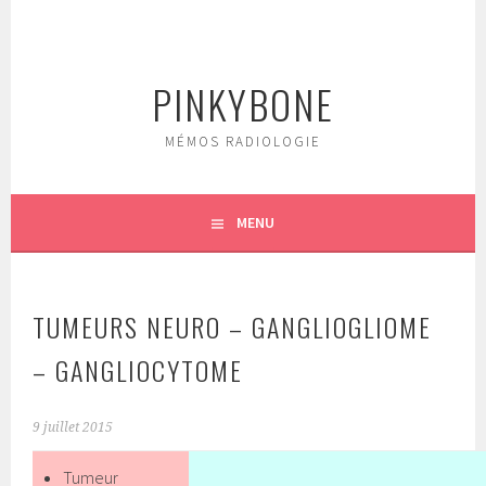
Aller
au
contenu
PINKYBONE
principal
MÉMOS RADIOLOGIE
MENU
TUMEURS NEURO – GANGLIOGLIOME
– GANGLIOCYTOME
9 juillet 2015
Tumeur