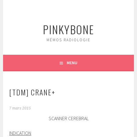
Aller
au
contenu
PINKYBONE
principal
MÉMOS RADIOLOGIE
MENU
[TDM] CRANE+
7 mars 2015
SCANNER CEREBRAL
INDICATION