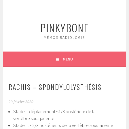
Aller
au
contenu
PINKYBONE
principal
MÉMOS RADIOLOGIE
MENU
RACHIS – SPONDYLOLYSTHÉSIS
20 février 2020
Stade I : déplacement <1/3 postérieur de la
vertèbre sous jacente
Stade II : <2/3 postérieurs de la vertèbre sous jacente