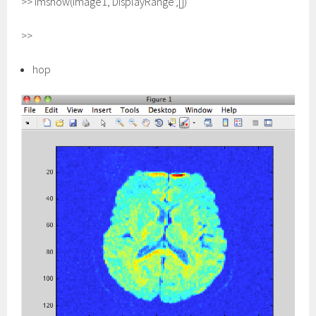
>> imshow(image1,’DisplayRange’,[])
>>
hop