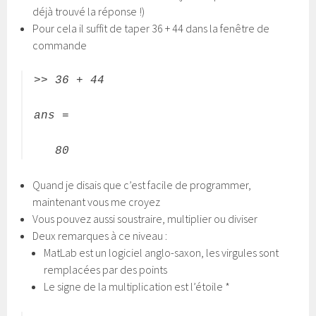
déjà trouvé la réponse !)
Pour cela il suffit de taper 36 + 44 dans la fenêtre de
commande
>> 36 + 44
ans =
80
Quand je disais que c’est facile de programmer,
maintenant vous me croyez
Vous pouvez aussi soustraire, multiplier ou diviser
Deux remarques à ce niveau :
MatLab est un logiciel anglo-saxon, les virgules sont
remplacées par des points
Le signe de la multiplication est l’étoile *