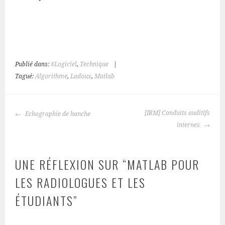
Publié dans:
#Logiciel
,
Technique
|
Tagué:
Algorithme
,
Ladoux
,
Matlab
NAVIGATION
[IRM] Conduits auditifs
Echographie de hanche
DES
internes
ARTICLES
UNE RÉFLEXION SUR “
MATLAB POUR
LES RADIOLOGUES ET LES
ÉTUDIANTS
”