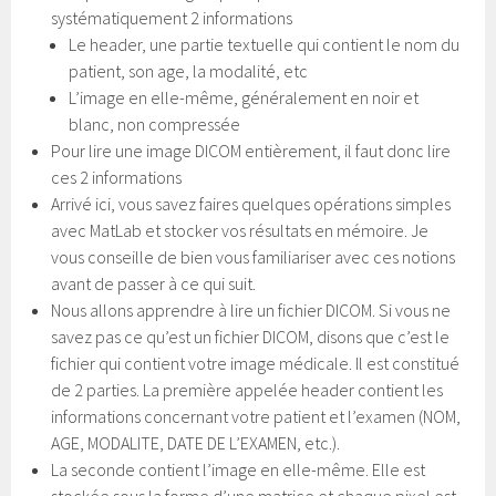
systématiquement 2 informations
Le header, une partie textuelle qui contient le nom du
patient, son age, la modalité, etc
L’image en elle-même, généralement en noir et
blanc, non compressée
Pour lire une image DICOM entièrement, il faut donc lire
ces 2 informations
Arrivé ici, vous savez faires quelques opérations simples
avec MatLab et stocker vos résultats en mémoire. Je
vous conseille de bien vous familiariser avec ces notions
avant de passer à ce qui suit.
Nous allons apprendre à lire un fichier DICOM. Si vous ne
savez pas ce qu’est un fichier DICOM, disons que c’est le
fichier qui contient votre image médicale. Il est constitué
de 2 parties. La première appelée header contient les
informations concernant votre patient et l’examen (NOM,
AGE, MODALITE, DATE DE L’EXAMEN, etc.).
La seconde contient l’image en elle-même. Elle est
stockée sous la forme d’une matrice et chaque pixel est