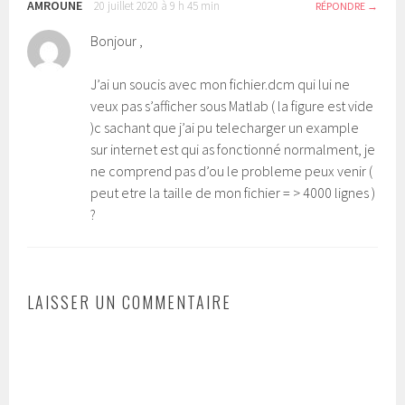
AMROUNE
20 juillet 2020 à 9 h 45 min
RÉPONDRE
Bonjour ,
J’ai un soucis avec mon fichier.dcm qui lui ne
veux pas s’afficher sous Matlab ( la figure est vide
)c sachant que j’ai pu telecharger un example
sur internet est qui as fonctionné normalment, je
ne comprend pas d’ou le probleme peux venir (
peut etre la taille de mon fichier = > 4000 lignes )
?
LAISSER UN COMMENTAIRE