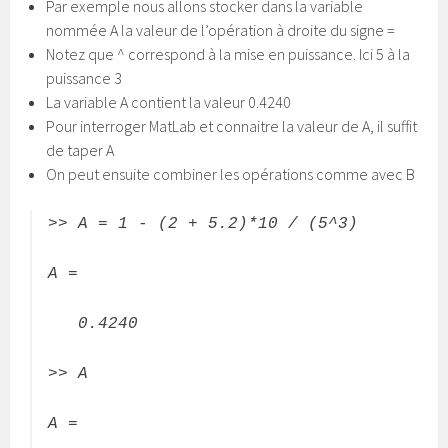
Par exemple nous allons stocker dans la variable
nommée A la valeur de l’opération à droite du signe =
Notez que ^ correspond à la mise en puissance. Ici 5 à la
puissance 3
La variable A contient la valeur 0.4240
Pour interroger MatLab et connaitre la valeur de A, il suffit
de taper A
On peut ensuite combiner les opérations comme avec B
>> A = 1 - (2 + 5.2)*10 / (5^3)
A =
0.4240
>> A
A =