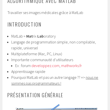
ALGORITHMIQUE AVEC MATLAB
Travailler ses images médicales grâce à MatLab
INTRODUCTION
MatLab =
Mat
rix
Lab
oratory
Langage de programmation simple, non compilable,
rapide, universel
Multiplateforme (Mac, PC, Linux)
Importante communauté d’utilisateurs
Ex : forum
developpez.com
,
mathworks.fr
Apprentissage rapide
Pourquoi MatLab et pas un autre langage ?? =>
nous ne
sommes pas programmateurs !
PRÉSENTATION GÉNÉRALE