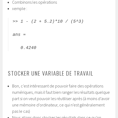
Combinons les opérations
xemple :
>> 1 - (2 + 5.2)*10 / (5^3)
ans =
0.4240
STOCKER UNE VARIABLE DE TRAVAIL
Bon, c’est intéressant de pouvoir faire des opérations
numériques, mais il faut bien ranger les résultats quelque
part si on veut pouvoir les réutiliser après (à moins d’avoir
une mémoire d’ordinateur, ce qui n’est généralement
pas le cas)
Nous allons donc stocker les résultats dans ce qu’on