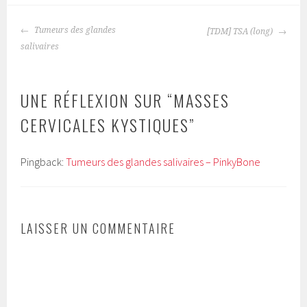
NAVIGATION
Tumeurs des glandes
[TDM] TSA (long)
DES
salivaires
ARTICLES
UNE RÉFLEXION SUR “
MASSES
CERVICALES KYSTIQUES
”
Pingback:
Tumeurs des glandes salivaires – PinkyBone
LAISSER UN COMMENTAIRE