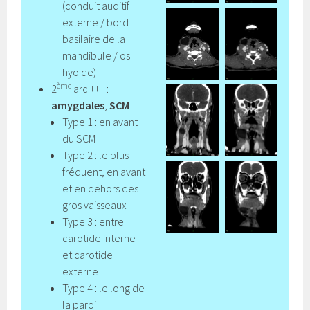
(conduit auditif
externe / bord
basilaire de la
mandibule / os
hyoïde)
ème
2
arc +++ :
amygdales
,
SCM
Type 1 : en avant
du SCM
Type 2 : le plus
fréquent, en avant
et en dehors des
gros vaisseaux
Type 3 : entre
carotide interne
et carotide
externe
Type 4 : le long de
la paroi