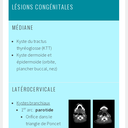
LÉSIONS CONGÉNITALES
MÉDIANE
Kyste du tractus
thyréoglosse (KTT)
Kyste dermoïde et
épidermoïde (orbite,
plancher buccal, nez)
LATÉROCERVICALE
Kystes branchiaux
er
1
arc :
parotide
Orifice dans le
triangle de Poncet