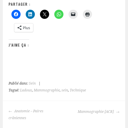
PARTAGER :
Plus
J’AIME ÇA :
Publié dans:
Sein
|
Tagué:
Ladoux
,
Mammographie
,
sein
,
Technique
NAVIGATION
Anatomie – Paires
Mammographie [ACR]
DES
crâniennes
ARTICLES