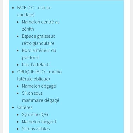
FACE (CC – cranio-
caudale)
Mamelon centré au
zénith
Espace graisseux
rétro glandulaire
Bord antérieur du
pectoral
Pas d’artefact
OBLIQUE (MLO – médio
latérale oblique)
Mamelon dégagé
Sillon sous
mammaire dégagé
Critères
Symétrie D/G
Mamelon tangent
Sillons visibles