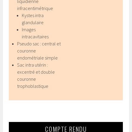
liquidienne
infracentimétrique
Kystes intra
glandulaire
Images
intracavitaires
Pseudo sac : central et
couronne
endométriale simple
Sac intra utérin :
excentré et double
couronne
trophoblastique
COMPTE RENDU