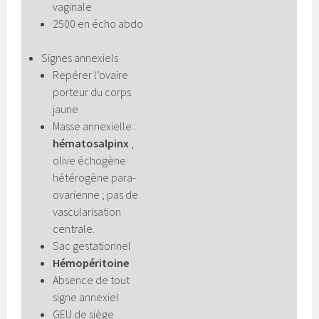
vaginale
2500 en écho abdo
Signes annexiels
Repérer l’ovaire
porteur du corps
jaune
Masse annexielle :
hématosalpinx
,
olive échogène
hétérogène para-
ovarienne ; pas de
vascularisation
centrale.
Sac gestationnel
Hémopéritoine
Absence de tout
signe annexiel
GEU de siège