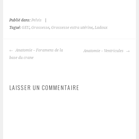
Publié dans:
Pelvis
|
Tagué:
GEU
,
Grossesse
,
Grossesse extra utérine
,
Ladoux
NAVIGATION
Anatomie – Foramens de la
Anatomie – Ventricules
DES
base du crane
ARTICLES
LAISSER UN COMMENTAIRE