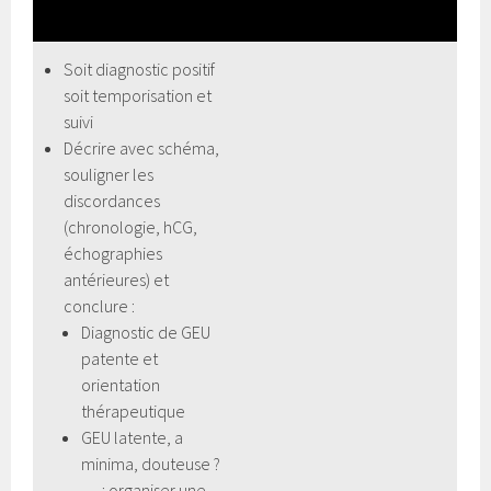
Soit diagnostic positif
soit temporisation et
suivi
Décrire avec schéma,
souligner les
discordances
(chronologie, hCG,
échographies
antérieures) et
conclure :
Diagnostic de GEU
patente et
orientation
thérapeutique
GEU latente, a
minima, douteuse ?
….: organiser une