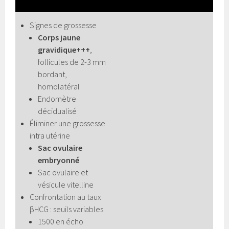
Signes de grossesse
Corps jaune
gravidique+++
,
follicules de 2-3 mm
bordant,
homolatéral
Endomètre
décidualisé
Éliminer une grossesse
intra utérine
Sac ovulaire
embryonné
Sac ovulaire et
vésicule vitelline
Confrontation au taux
βHCG : seuils variables
1500 en écho