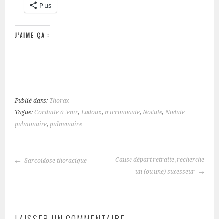
Plus
J’AIME ÇA :
Publié dans:
Thorax
|
Tagué:
Conduite à tenir
,
Ladoux
,
micronodule
,
Nodule
,
Nodule
pulmonaire
,
pulmonaire
NAVIGATION
Cause départ retraite ,recherche
Sarcoïdose thoracique
DES
un (ou une) sucesseur
ARTICLES
LAISSER UN COMMENTAIRE