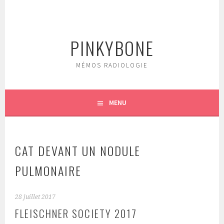
Aller
au
contenu
PINKYBONE
principal
MÉMOS RADIOLOGIE
MENU
CAT DEVANT UN NODULE
PULMONAIRE
28 juillet 2017
FLEISCHNER SOCIETY 2017