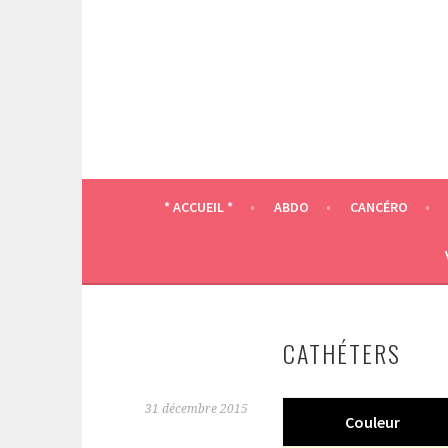
Aller
au
contenu
principal
* ACCUEIL *
ABDO
CANCÉRO
CATHÉTERS
31 décembre 2015
Couleur