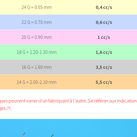
24 G = 0.55 mm
0,4 cc/s
22 G = 0.70 mm
0,6 cc/s
20 G = 0.90 mm
1 cc/s
18 G = 1.20-1.30 mm
1,6 cc/s
16 G = 1.60 mm
3,5 cc/s
14 G = 2.00-2.10 mm
5,5 cc/s
ues peuvent varier d’un fabriquant à l’autre. Se référer aux indication
es /!\