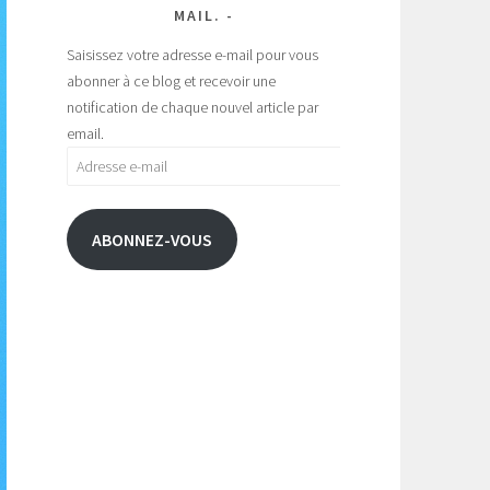
MAIL.
Saisissez votre adresse e-mail pour vous
abonner à ce blog et recevoir une
notification de chaque nouvel article par
email.
Adresse
e-
mail
ABONNEZ-VOUS