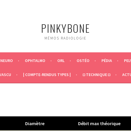
PINKYBONE
MÉMOS RADIOLOGIE
NEURO
OPHTALMO
ORL
OSTÉO
PÉDIA
PEL
VASCU
| COMPTE-RENDUS TYPES |
◘ TECHNIQUE ◘
ACT
Diamètre
Débit max théorique