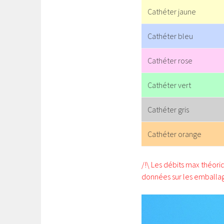
Cathéter jaune
Cathéter bleu
Cathéter rose
Cathéter vert
Cathéter gris
Cathéter orange
/!\ Les débits max théoriq
données sur les emballag