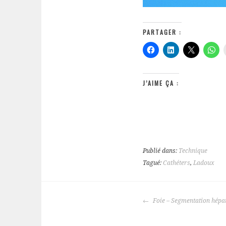
PARTAGER :
J’AIME ÇA :
Publié dans:
Technique
Tagué:
Cathéters
,
Ladoux
NAVIGATION
Foie – Segmentation hépa
DES
ARTICLES