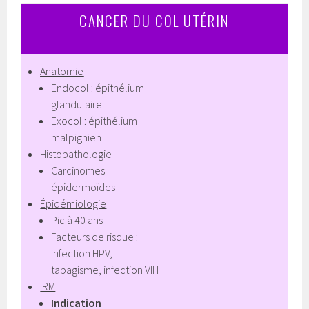
CANCER DU COL UTÉRIN
Anatomie
Endocol : épithélium
glandulaire
Exocol : épithélium
malpighien
Histopathologie
Carcinomes
épidermoïdes
Épidémiologie
Pic à 40 ans
Facteurs de risque :
infection HPV,
tabagisme, infection VIH
IRM
Indication