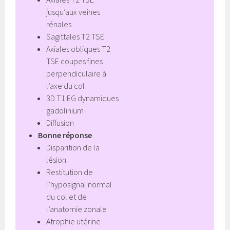
jusqu’aux veines
rénales
Sagittales T2 TSE
Axiales obliques T2
TSE coupes fines
perpendiculaire à
l’axe du col
3D T1 EG dynamiques
gadolinium
Diffusion
Bonne réponse
Disparition de la
lésion
Restitution de
l’hyposignal normal
du col et de
l’anatomie zonale
Atrophie utérine