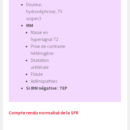
Douleur,
hydronéphrose, TV
suspect
IRM
Masse en
hypersignal T2
Prise de contraste
hétérogène
Dilatation
urétérale
Fistule
Adénopathies
Si IRM négative : TEP
Compte rendu normalisé de la SFR