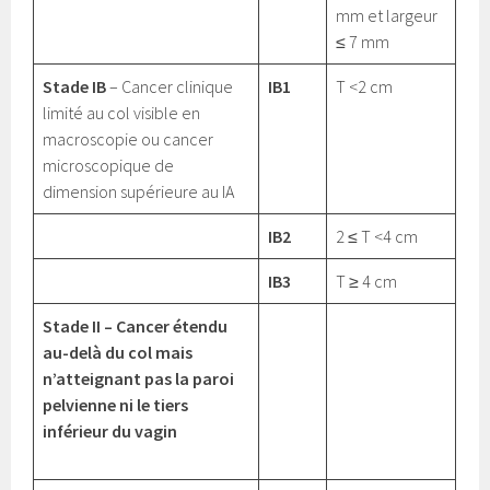
mm et largeur
≤ 7 mm
Stade IB
– Cancer clinique
IB1
T <2 cm
limité au col visible en
macroscopie ou cancer
microscopique de
dimension supérieure au IA
IB2
2 ≤ T <4 cm
IB3
T ≥ 4 cm
Stade II – Cancer étendu
au-delà du col mais
n’atteignant pas la paroi
pelvienne ni le tiers
inférieur du vagin