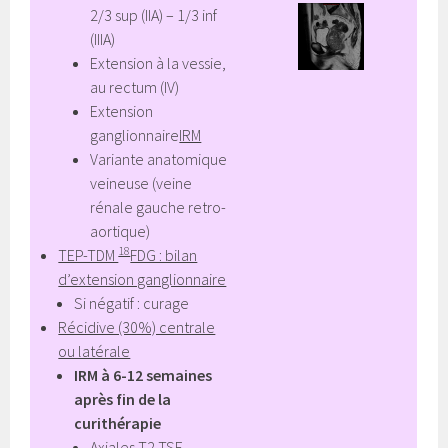
2/3 sup (IIA) – 1/3 inf
(IIIA)
Extension à la vessie,
au rectum (IV)
Extension
ganglionnaire
IRM
Variante anatomique
veineuse (veine
rénale gauche retro-
aortique)
18
TEP-TDM
FDG : bilan
d’extension ganglionnaire
Si négatif : curage
Récidive (30%) centrale
ou latérale
IRM à 6-12 semaines
après fin de la
curithérapie
Axiales T2 TSE