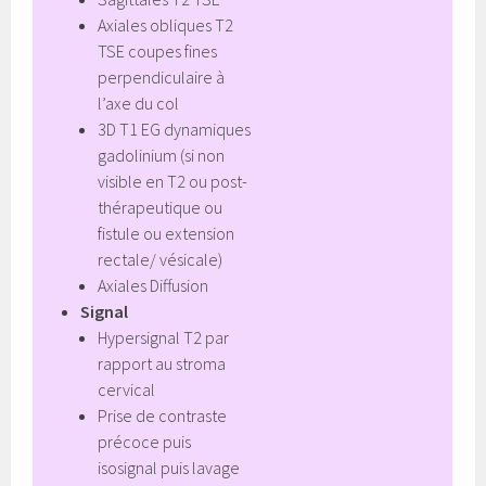
Axiales obliques T2
TSE coupes fines
perpendiculaire à
l’axe du col
3D T1 EG dynamiques
gadolinium (si non
visible en T2 ou post-
thérapeutique ou
fistule ou extension
rectale/ vésicale)
Axiales Diffusion
Signal
Hypersignal T2 par
rapport au stroma
cervical
Prise de contraste
précoce puis
isosignal puis lavage