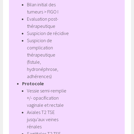
Bilan initial des
tumeurs > FIGO I
Evaluation post-
thérapeutique
Suspicion de récidive
Suspicion de
complication
thérapeutique
(fistule,
hydronéphrose,
adhérences)
Protocole
Vessie semi-remplie
+/- opacification
vaginale et rectale
Axiales T2 TSE
jusqu’aux veines
rénales
Sagittales T2 TSE