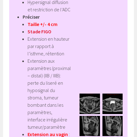
Hypersignal diffusion
et restriction de l’ADC
Préciser
Taille +/- 4 cm
Stade FIGO
Extension en hauteur
par rapport à
l’isthme, rétention
Extension aux
paramètres (proximal
– distal) (IIB / IIIB):
perte du liseré en
hyposignal du
stroma, tumeur
bombant dans les
paramètres,
interface irrégulière
tumeur/paramètre
Extension au vagin
: