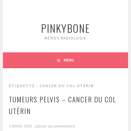
Aller
au
contenu
PINKYBONE
principal
MÉMOS RADIOLOGIE
MENU
ÉTIQUETTE :
CANCER DU COL UTÉRIN
TUMEURS PELVIS – CANCER DU COL
UTÉRIN
3 février 2016
Laisser un commentaire