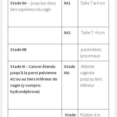
Stade IIA
– jusqu’aux deux
IIA1
Taille T ≤ 4 cm
tiers supérieurs du vagin
IIA2
Taille T >4 cm
Stade IIB
paramètres
(proximaux)
Stade III – Cancer étendu
Stade
Atteinte
jusqu’à la paroi pelvienne
IIIA
vaginale
et/ou au tiers inférieur du
jusqu’au tiers
vagin (y compris
inférieur
hydronéphrose)
Stade
Fixation à la