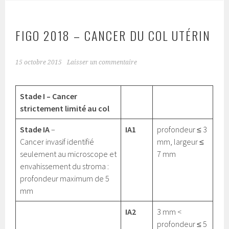
FIGO 2018 – CANCER DU COL UTÉRIN
15 octobre 2015
Laisser un commentaire
Stade I – Cancer
strictement limité au col
Stade IA
–
IA1
profondeur ≤ 3
Cancer invasif identifié
mm, largeur ≤
seulement au microscope et
7 mm
envahissement du stroma :
profondeur maximum de 5
mm
IA2
3 mm <
profondeur ≤ 5