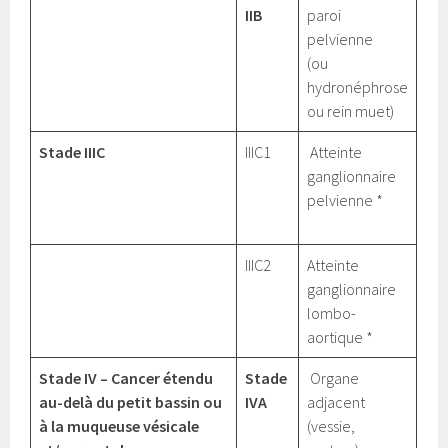
IIB
paroi
pelvienne
(ou
hydronéphrose
ou rein muet)
Stade IIIC
IIIC1
Atteinte
ganglionnaire
pelvienne *
IIIC2
Atteinte
ganglionnaire
lombo-
aortique *
Stade IV – Cancer étendu
Stade
Organe
au-delà du petit bassin ou
IVA
adjacent
à la muqueuse vésicale
(vessie,