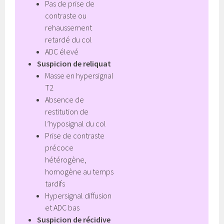
Pas de prise de
contraste ou
rehaussement
retardé du col
ADC élevé
Suspicion de reliquat
Masse en hypersignal
T2
Absence de
restitution de
l’hyposignal du col
Prise de contraste
précoce
hétérogène,
homogène au temps
tardifs
Hypersignal diffusion
et ADC bas
Suspicion de récidive