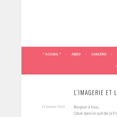
Aller
au
contenu
principal
* ACCUEIL *
ABDO
CANCÉRO
L’IMAGERIE ET 
Bonjour à tous,
19 janvier 2019
Situé dans le sud de la F