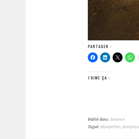
PARTAGER :
J’AIME ÇA :
Publié dans:
Annonce
Tagué:
Montpellier
,
Remplace