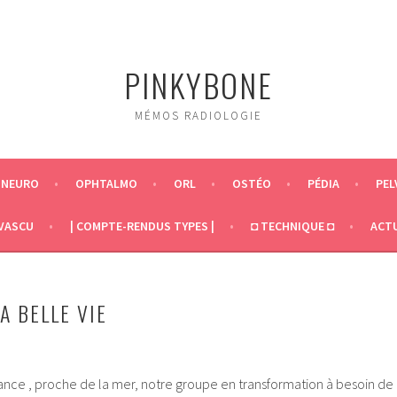
PINKYBONE
MÉMOS RADIOLOGIE
NEURO
OPHTALMO
ORL
OSTÉO
PÉDIA
PEL
VASCU
| COMPTE-RENDUS TYPES |
◘ TECHNIQUE ◘
ACT
LA BELLE VIE
rance , proche de la mer, notre groupe en transformation à besoin de