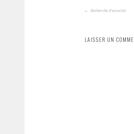
NAVIGATION
Recherche d’associés
DES
ARTICLES
LAISSER UN COMME