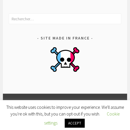
Rechercher :
SITE MADE IN FRANCE
This website uses cookies to improve your experience. We'll assume
FACEBOOK
CONDITIONS
POLITIQUE
you're ok with this, but you can opt-out if you wish.
Cookie
D’UTILISATION
DE
FIÈREMENT PROPULSÉ PAR WORDPRESS
|
THÈME SELA
settings
CONFIDENTIALITÉ
ACCEPT
PAR
WORDPRESS.COM
.
ET