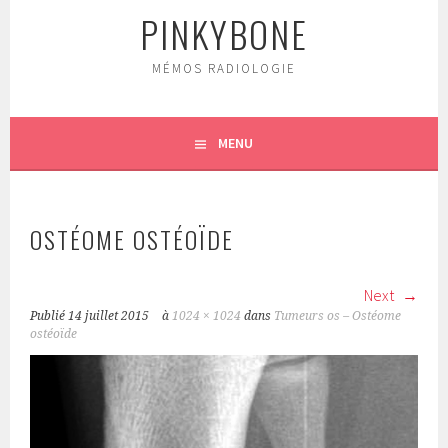
PINKYBONE
MÉMOS RADIOLOGIE
MENU
OSTÉOME OSTÉOÏDE
Next
Publié
14 juillet 2015
à
1024 × 1024
dans
Tumeurs os – Ostéome
ostéoïde