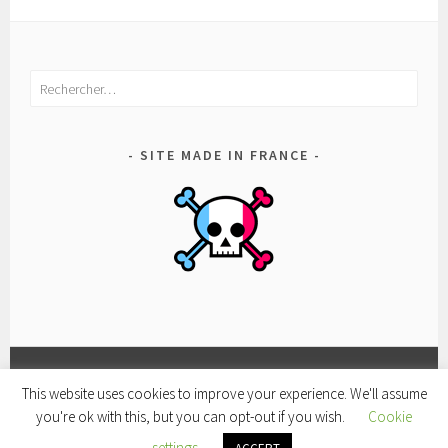
Rechercher :
SITE MADE IN FRANCE
This website uses cookies to improve your experience. We'll assume
FACEBOOK
CONDITIONS
POLITIQUE
you're ok with this, but you can opt-out if you wish.
Cookie
D’UTILISATION
DE
FIÈREMENT PROPULSÉ PAR WORDPRESS
|
THÈME SELA
settings
CONFIDENTIALITÉ
PAR
WORDPRESS.COM
.