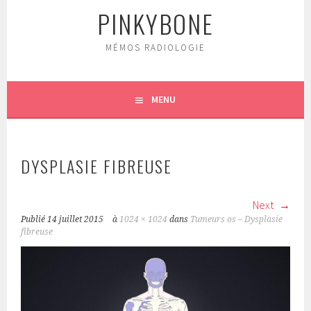
PINKYBONE
MÉMOS RADIOLOGIE
MENU
DYSPLASIE FIBREUSE
Next
Publié
14 juillet 2015
à
1024 × 1024
dans
Tumeurs os – Dysplasie
fibreuse