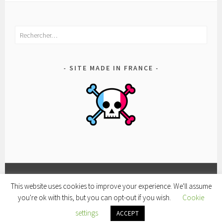
Rechercher :
SITE MADE IN FRANCE
This website uses cookies to improve your experience. We'll assume
FACEBOOK
CONDITIONS
POLITIQUE
you're ok with this, but you can opt-out if you wish.
Cookie
D’UTILISATION
DE
FIÈREMENT PROPULSÉ PAR WORDPRESS
|
THÈME SELA
settings
CONFIDENTIALITÉ
ACCEPT
PAR
WORDPRESS.COM
.
ET