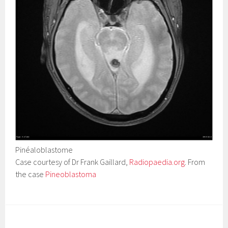
Pinéaloblastome
Case courtesy of Dr Frank Gaillard,
Radiopaedia.org
. From
the case
Pineoblastoma