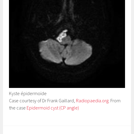
Kyste épidermoïde
Case courtesy of Dr Frank Gaillard,
Radiopaedia.org
. From
the case
Epidermoid cyst (CP angle)