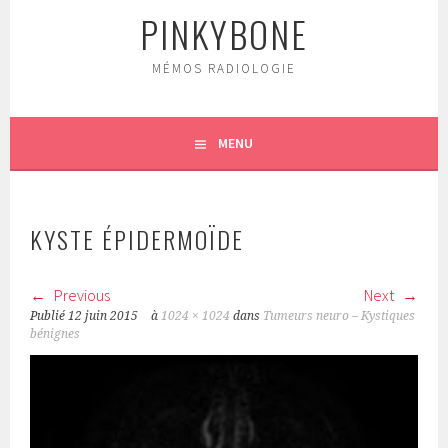
PINKYBONE
MÉMOS RADIOLOGIE
MENU
KYSTE ÉPIDERMOÏDE
Previous
Next
Publié
12 juin 2015
à
1024 × 1024
dans
Tumeurs neuro – Kystiques
bénignes