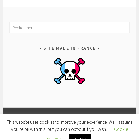
Rechercher :
SITE MADE IN FRANCE
This website uses cookies to improve your experience. We'll assume
FACEBOOK
CONDITIONS
POLITIQUE
you're ok with this, but you can opt-out if you wish.
Cookie
D’UTILISATION
DE
FIÈREMENT PROPULSÉ PAR WORDPRESS
|
THÈME SELA
settings
CONFIDENTIALITÉ
PAR
WORDPRESS.COM
.