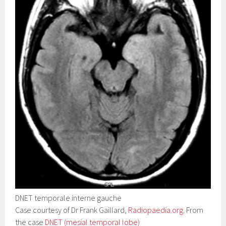
DNET temporale interne gauche
Case courtesy of Dr Frank Gaillard,
Radiopaedia.org
. From
the case
DNET (mesial temporal lobe)