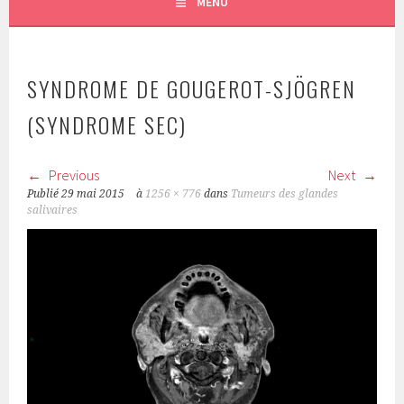
MENU
SYNDROME DE GOUGEROT-SJÖGREN
(SYNDROME SEC)
Previous
Next
Publié
29 mai 2015
à
1256 × 776
dans
Tumeurs des glandes
salivaires