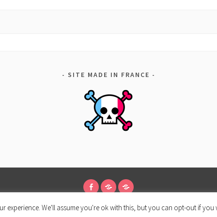
SITE MADE IN FRANCE
FACEBOOK
CONDITIONS
POLITIQUE
r experience. We'll assume you're ok with this, but you can opt-out if you 
D’UTILISATION
DE
ÈREMENT PROPULSÉ PAR WORDPRESS
|
THÈME SELA PAR
WORDPRESS.
CONFIDENTIALITÉ