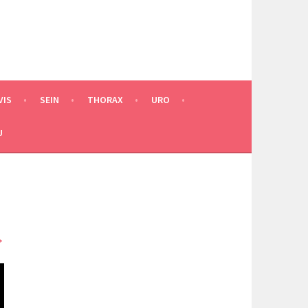
VIS
SEIN
THORAX
URO
U