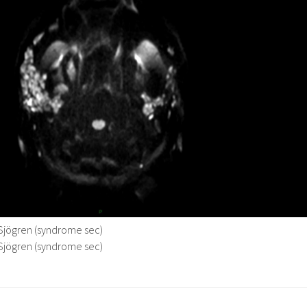
jögren (syndrome sec)
jögren (syndrome sec)