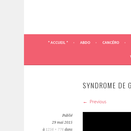
* ACCUEIL *
ABDO
CANCÉRO
SYNDROME DE 
Previous
Publié
29 mai 2015
à
1256 × 776
dans