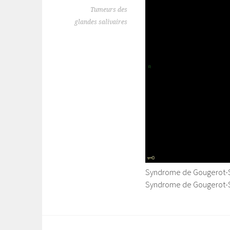
Tumeurs des
glandes salivaires
Syndrome de Gougerot-S
Syndrome de Gougerot-S