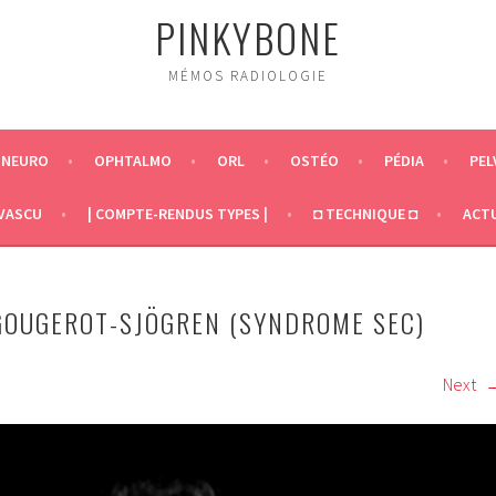
PINKYBONE
MÉMOS RADIOLOGIE
NEURO
OPHTALMO
ORL
OSTÉO
PÉDIA
PEL
VASCU
| COMPTE-RENDUS TYPES |
◘ TECHNIQUE ◘
ACT
GOUGEROT-SJÖGREN (SYNDROME SEC)
Next