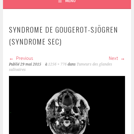
MENU
SYNDROME DE GOUGEROT-SJÖGREN
(SYNDROME SEC)
Previous
Next
Publié
29 mai 2015
à
1256 × 776
dans
Tumeurs des glandes
salivaires