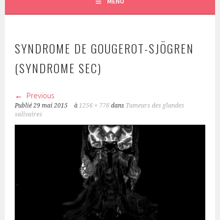
MENU
SYNDROME DE GOUGEROT-SJÖGREN
(SYNDROME SEC)
Previous
Publié
29 mai 2015
à
1256 × 776
dans
Tumeurs des glandes
salivaires