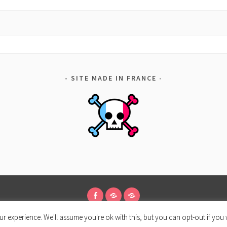
SITE MADE IN FRANCE
FACEBOOK
CONDITIONS
POLITIQUE
r experience. We'll assume you're ok with this, but you can opt-out if you 
D’UTILISATION
DE
ÈREMENT PROPULSÉ PAR WORDPRESS
|
THÈME SELA PAR
WORDPRESS.
CONFIDENTIALITÉ