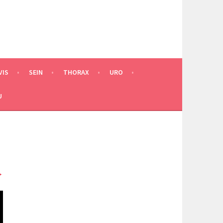
VIS
SEIN
THORAX
URO
U