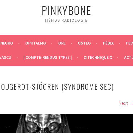
PINKYBONE
MÉMOS RADIOLOGIE
NEURO
OPHTALMO
ORL
OSTÉO
PÉDIA
PEL
VASCU
| COMPTE-RENDUS TYPES |
◘ TECHNIQUE ◘
ACT
GOUGEROT-SJÖGREN (SYNDROME SEC)
Next