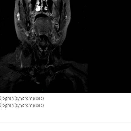
jögren (syndrome sec)
jögren (syndrome sec)