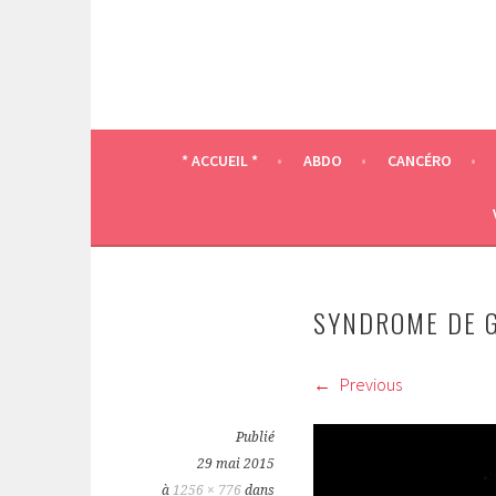
* ACCUEIL *
ABDO
CANCÉRO
SYNDROME DE 
Previous
Publié
29 mai 2015
à
1256 × 776
dans