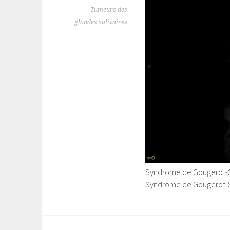
Tumeurs des
glandes salivaires
Syndrome de Gougerot-S
Syndrome de Gougerot-S