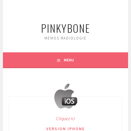
Aller
au
contenu
PINKYBONE
principal
MÉMOS RADIOLOGIE
MENU
Cliquez ici
VERSION IPHONE