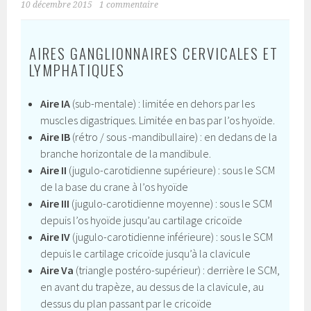
10 décembre 2015
1 commentaire
AIRES GANGLIONNAIRES CERVICALES ET
LYMPHATIQUES
Aire IA
(sub-mentale) : limitée en dehors par les
muscles digastriques. Limitée en bas par l’os hyoïde.
Aire IB
(rétro / sous -mandibullaire) : en dedans de la
branche horizontale de la mandibule.
Aire II
(jugulo-carotidienne supérieure) : sous le SCM
de la base du crane à l’os hyoïde
Aire III
(jugulo-carotidienne moyenne) : sous le SCM
depuis l’os hyoïde jusqu’au cartilage cricoïde
Aire IV
(jugulo-carotidienne inférieure) : sous le SCM
depuis le cartilage cricoïde jusqu’à la clavicule
Aire Va
(triangle postéro-supérieur) : derrière le SCM,
en avant du trapèze, au dessus de la clavicule, au
dessus du plan passant par le cricoïde