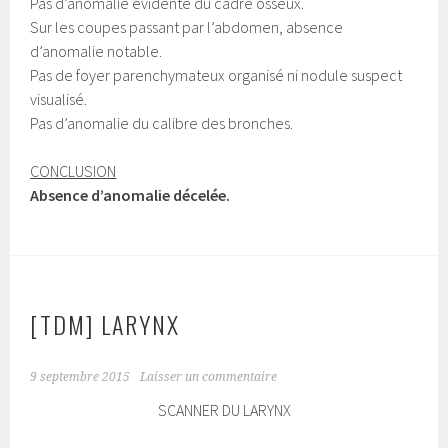
Pas d’anomalie évidente du cadre osseux.
Sur les coupes passant par l’abdomen, absence
d’anomalie notable.
Pas de foyer parenchymateux organisé ni nodule suspect
visualisé.
Pas d’anomalie du calibre des bronches.
CONCLUSION
Absence d’anomalie décelée.
[TDM] LARYNX
9 septembre 2015
Laisser un commentaire
SCANNER DU LARYNX