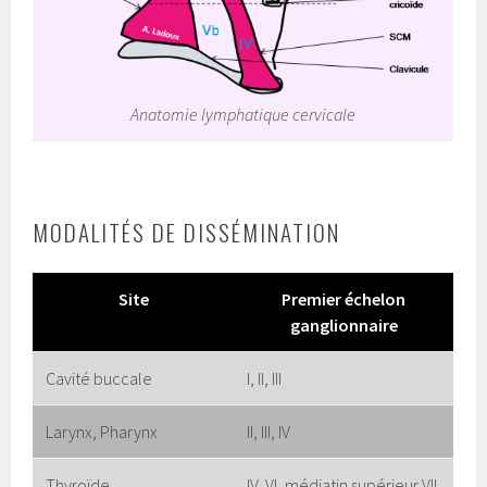
Anatomie lymphatique cervicale
MODALITÉS DE DISSÉMINATION
Site
Premier échelon
ganglionnaire
Cavité buccale
I, II, III
Larynx, Pharynx
II, III, IV
Thyroïde
IV, VI, médiatin supérieur VII