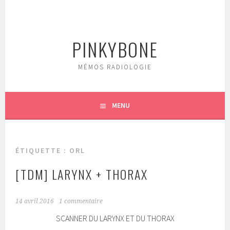
Aller
au
contenu
PINKYBONE
principal
MÉMOS RADIOLOGIE
MENU
ÉTIQUETTE :
ORL
[TDM] LARYNX + THORAX
14 avril 2016
1 commentaire
SCANNER DU LARYNX ET DU THORAX