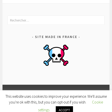
Rechercher :
SITE MADE IN FRANCE
This website uses cookies to improve your experience. We'll assume
FACEBOOK
CONDITIONS
POLITIQUE
you're ok with this, but you can opt-out if you wish.
Cookie
D’UTILISATION
DE
FIÈREMENT PROPULSÉ PAR WORDPRESS
|
THÈME SELA
settings
CONFIDENTIALITÉ
PAR
WORDPRESS.COM
ACCEPT
.