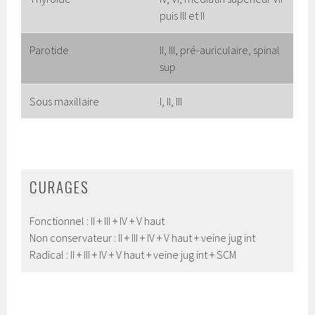
puis III et II
Parotide
II, III, pré-auriculaire, spinal
sup
Sous maxillaire
I, II, III
CURAGES
Fonctionnel : II + III + IV + V haut
Non conservateur : II + III + IV + V haut + veine jug int
Radical : II + III + IV + V haut + veine jug int + SCM