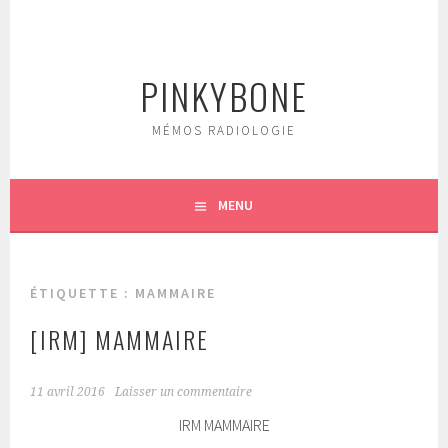
Aller
au
contenu
PINKYBONE
principal
MÉMOS RADIOLOGIE
MENU
ÉTIQUETTE :
MAMMAIRE
[IRM] MAMMAIRE
11 avril 2016
Laisser un commentaire
IRM MAMMAIRE