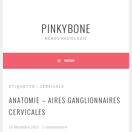
Aller
au
contenu
PINKYBONE
principal
MÉMOS RADIOLOGIE
MENU
ÉTIQUETTE :
CERVICALE
ANATOMIE – AIRES GANGLIONNAIRES
CERVICALES
10 décembre 2015
1 commentaire