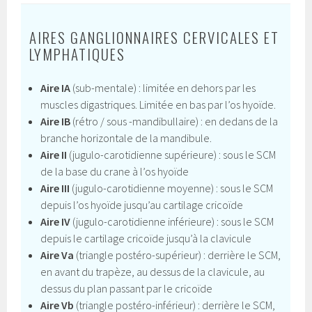
AIRES GANGLIONNAIRES CERVICALES ET
LYMPHATIQUES
Aire IA
(sub-mentale) : limitée en dehors par les
muscles digastriques. Limitée en bas par l’os hyoïde.
Aire IB
(rétro / sous -mandibullaire) : en dedans de la
branche horizontale de la mandibule.
Aire II
(jugulo-carotidienne supérieure) : sous le SCM
de la base du crane à l’os hyoïde
Aire III
(jugulo-carotidienne moyenne) : sous le SCM
depuis l’os hyoïde jusqu’au cartilage cricoïde
Aire IV
(jugulo-carotidienne inférieure) : sous le SCM
depuis le cartilage cricoïde jusqu’à la clavicule
Aire Va
(triangle postéro-supérieur) : derrière le SCM,
en avant du trapèze, au dessus de la clavicule, au
dessus du plan passant par le cricoïde
Aire Vb
(triangle postéro-inférieur) : derrière le SCM,