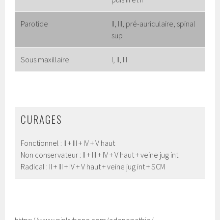
Parotide
II, III, pré-auriculaire, spinal
sup
Sous maxillaire
I, II, III
CURAGES
Fonctionnel : II + III + IV + V haut
Non conservateur : II + III + IV + V haut + veine jug int
Radical : II + III + IV + V haut + veine jug int + SCM