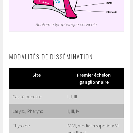
Anatomie lymphatique cervicale
MODALITÉS DE DISSÉMINATION
Site
Premier échelon
ganglionnaire
Cavité buccale
I, II, III
Larynx, Pharynx
II, III, IV
Thyroïde
IV, VI, médiatin supérieur VII
puis III et II