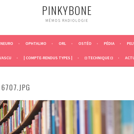
PINKYBONE
MÉMOS RADIOLOGIE
NEURO
OPHTALMO
ORL
OSTÉO
PÉDIA
PEL
VASCU
| COMPTE-RENDUS TYPES |
◘ TECHNIQUE ◘
ACT
6707.JPG