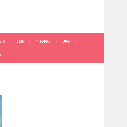
VIS
SEIN
THORAX
URO
U