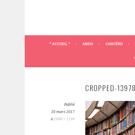
* ACCUEIL *
ABDO
CANCÉRO
CROPPED-13978
Publié
28 mars 2017
à
2000 × 1199