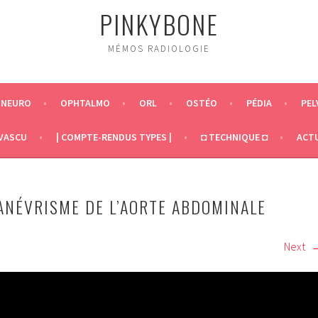
PINKYBONE
MÉMOS RADIOLOGIE
NEURO
OPHTALMO
ORL
OSTÉO
PÉDIA
PEL
VASCU
| COMPTE-RENDUS TYPES |
◘ TECHNIQUE ◘
ACT
ANÉVRISME DE L’AORTE ABDOMINALE
Next