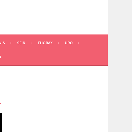
VIS
SEIN
THORAX
URO
U