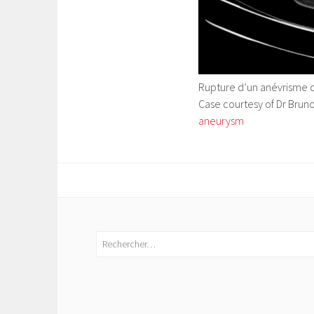
Rupture d’un anévrisme 
Case courtesy of Dr Bruno
aneurysm
Rechercher :