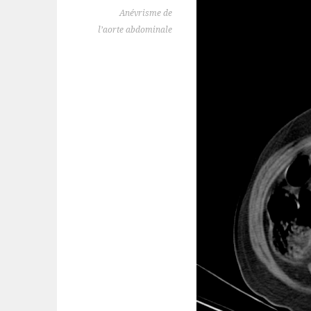
Anévrisme de
l’aorte abdominale