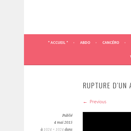
* ACCUEIL *
ABDO
CANCÉRO
RUPTURE D’UN 
Previous
Publié
4 mai 2015
à
1024 × 1024
dans